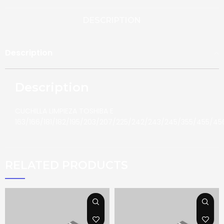
DESCRIPTION
Description
Description
CUCHILLA LIMPIEZA TOSHIBA E
163/166/181/182/195/203/207/225/242/243/245/355/455/45
RELATED PRODUCTS