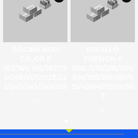
BOCINA ROD
RODILLO
CALOR E
PRESION E
163/166/168/182/19
206L/255/256/305/
5/208/2012/223/22
306/355/356/357/4
5/242/243/245/258
55/456/457/506/50
7
CET
CET