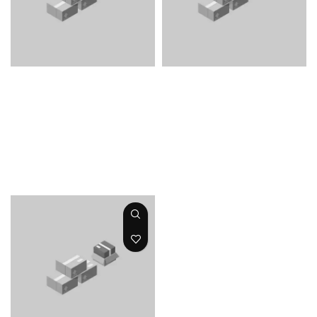
CHIP TONER AF
CHIP TONER
SP 5200/5210
UNINET AF SP
3400SF/3410SF/35
UNINET
00SF/3510SF
UNINET