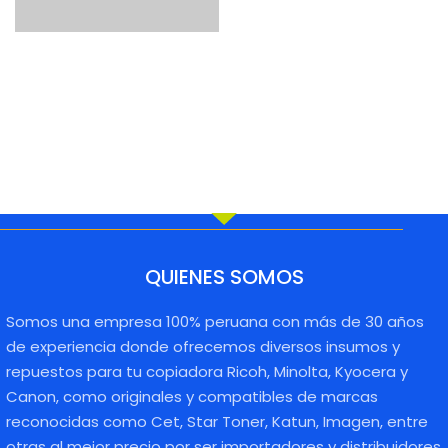
TONER AF SP
5210/ 5200 Bot
600gr 25K
UNINET
QUIENES SOMOS
Somos una empresa 100% peruana con más de 30 años
de experiencia donde ofrecemos diversos insumos y
repuestos para tu copiadora Ricoh, Minolta, Kyocera y
Canon, como originales y compatibles de marcas
reconocidas como Cet, Star Toner, Katun, Imagen, entre
otras al mejor precio por ser importadores y distribuidores