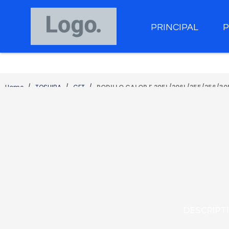
PRINCIPAL
Home
TOSHIBA
CET
RODILLO CALOR E 205L/206L/255/256/3
DESCRIPT