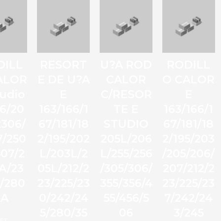
DILL
RESORT
U?A ROD
RODILL
ALOR
E DE U?A
CALOR
O CALOR
tudio
E
C/RESOR
E
6/20
163/166/1
TE E
163/166/1
2306/
67/181/18
STUDIO
67/181/18
7/250
2/195/202
205L/206
2/195/203
507/2
L/203L/2
L/255/256
/205/206/
A/23
05L/212/2
/305/306/
207/212/2
/280
23/225/23
355/356/4
23/225/23
9A
0/242/24
55/456/5
7/242/24
5/280/35
06
3/245
ET