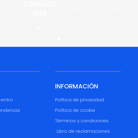
5/356/455
CET
CET
/456
CET
INFORMACIÓN
Centro
Política de privacidad
endencia
Política de cookie
Términos y condiciones
o
Libro de reclamaciones