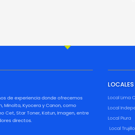
LOCALES
Local Lima 
os de experiencia donde ofrecemos
h, Minolta, Kyocera y Canon, como
Local Indep
 Cet, Star Toner, Katun, Imagen, entre
Local Piura
dores directos.
Local Trujill