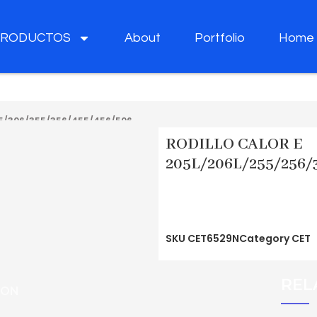
PRODUCTOS
About
Portfolio
Home
05/306/355/356/455/456/506
RODILLO CALOR E
205L/206L/255/256/
SKU
CET6529N
Category
CET
REL
ION