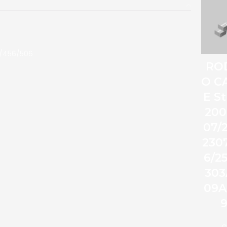
5/456/506
RO
O C
E S
200
07/
230
6/2
303
09A
C