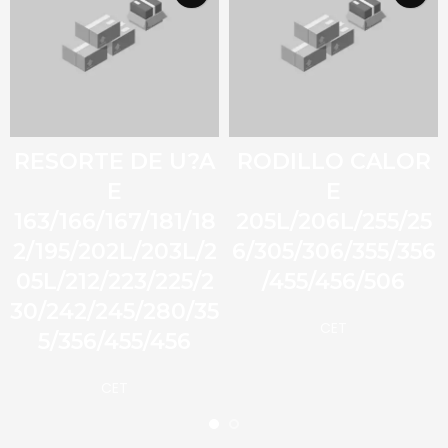
RESORTE DE U?A
RODILLO CALOR
E
E
163/166/167/181/18
205L/206L/255/25
2/195/202L/203L/2
6/305/306/355/356
05L/212/223/225/2
/455/456/506
30/242/245/280/35
CET
5/356/455/456
CET