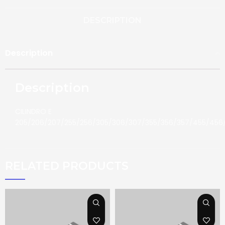
DESCRIPTION
Description
Description
CILINDRO E
205/206/207/255/256/305/306/307/355/356/357/455/45
RELATED PRODUCTS