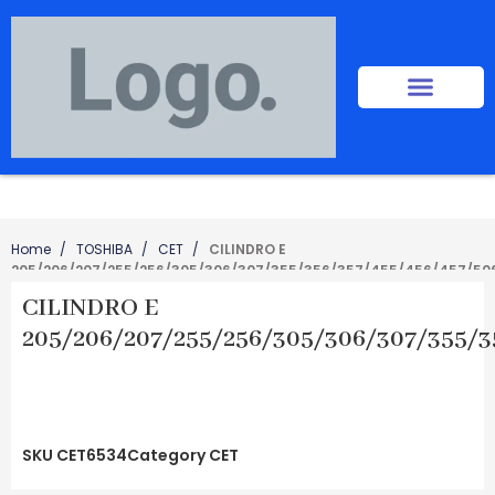
Home
TOSHIBA
CET
CILINDRO E
205/206/207/255/256/305/306/307/355/356/357/455/456/457/50
CILINDRO E
205/206/207/255/256/305/306/307/355/
SKU
CET6534
Category
CET