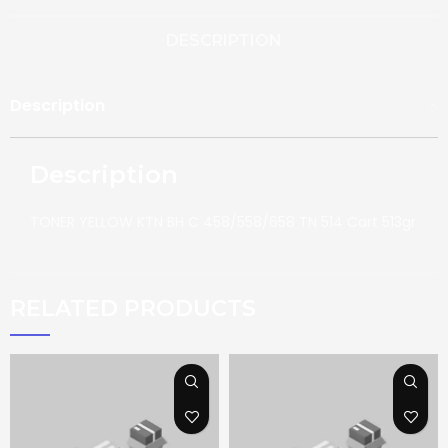
DESCRIPTION
Description
Description
TONER YELLOW KTN BH C 458/558/658 TN 514 Cart 513gr
RELATED PRODUCTS