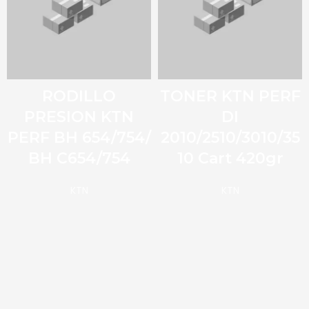
RODILLO
TONER KTN PERF
PRESION KTN
DI
PERF BH 654/754/
2010/2510/3010/35
BH C654/754
10 Cart 420gr
KTN
KTN