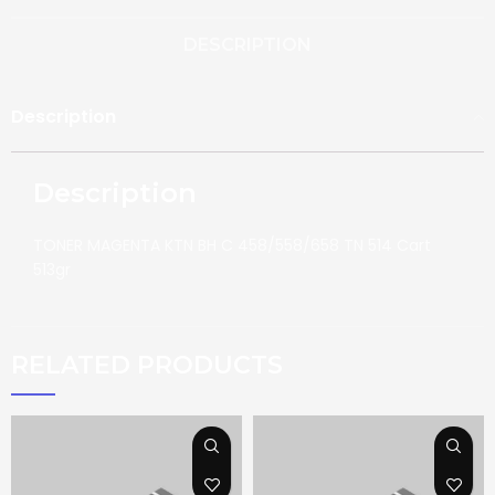
DESCRIPTION
Description
Description
TONER MAGENTA KTN BH C 458/558/658 TN 514 Cart
513gr
RELATED PRODUCTS