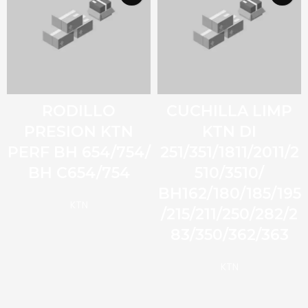
RODILLO
CUCHILLA LIMP
PRESION KTN
KTN DI
PERF BH 654/754/
251/351/1811/2011/2
BH C654/754
510/3510/
BH162/180/185/195
KTN
/215/211/250/282/2
83/350/362/363
KTN