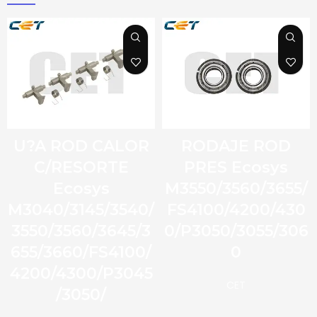
U?A ROD CALOR
RODAJE ROD
C/RESORTE
PRES Ecosys
Ecosys
M3550/3560/3655/
M3040/3145/3540/
FS4100/4200/430
3550/3560/3645/3
0/P3050/3055/306
655/3660/FS4100/
0
4200/4300/P3045
CET
/3050/