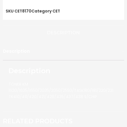
SKU
CET8170
Category
CET
DESCRIPTION
Description
Description
TONER KM
1620/1635/1650/2035/2050/2550/TASK180/181/220/221
TK410/411/420/421/428/435/437/438 S/CHIP
RELATED PRODUCTS