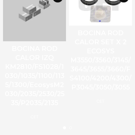
BOCINA ROD
CALOR SET X 2
BOCINA ROD
ECOSYS
CALOR IZQ
M3550/3560/3145/
KM2810/FS1028/1
3645/3655/3660/F
030/1035/1100/113
S4100/4200/4300/
5/1300/EcosysM2
P3045/3050/3055
030/2035/2530/25
CET
35/P2035/2135
CET