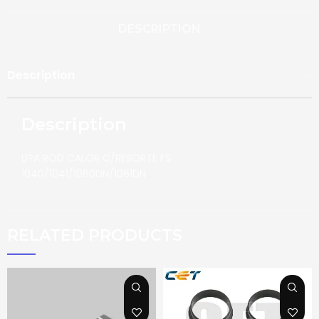
DESCRIPTION
Description
Description
U?A ROD CALOR C/RESORTE FS
1040/1041/1060DN/1061DN
RELATED PRODUCTS