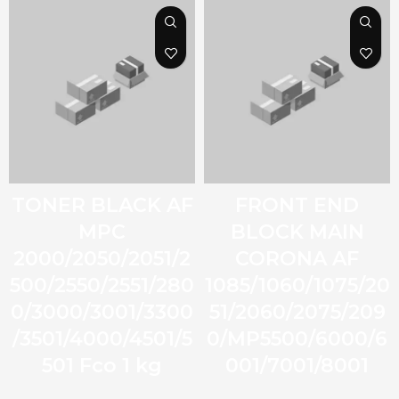
TONER BLACK AF
FRONT END
MPC
BLOCK MAIN
2000/2050/2051/2
CORONA AF
500/2550/2551/280
1085/1060/1075/20
0/3000/3001/3300
51/2060/2075/209
/3501/4000/4501/5
0/MP5500/6000/6
501 Fco 1 kg
001/7001/8001