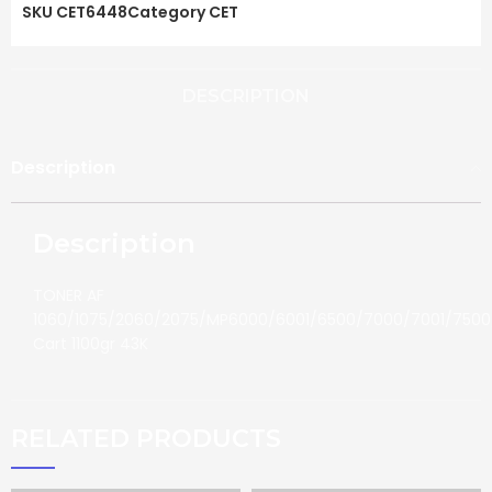
SKU
CET6448
Category
CET
DESCRIPTION
Description
Description
TONER AF
1060/1075/2060/2075/MP6000/6001/6500/7000/7001/7500
Cart 1100gr 43K
RELATED PRODUCTS