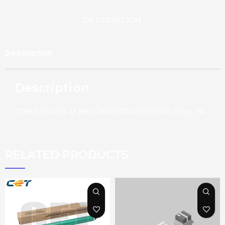
DESCRIPTION
Description
Description
TONER YELLOW AF MPC 2800/3300/3001/3501 370gr 15K
RELATED PRODUCTS