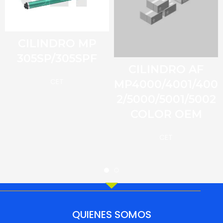
CILINDRO MP
305SP/305SPF
CILINDRO AF
CET
MP4000/4001/400
2/5000/5001/5002
COLOR OEM
CET
QUIENES SOMOS