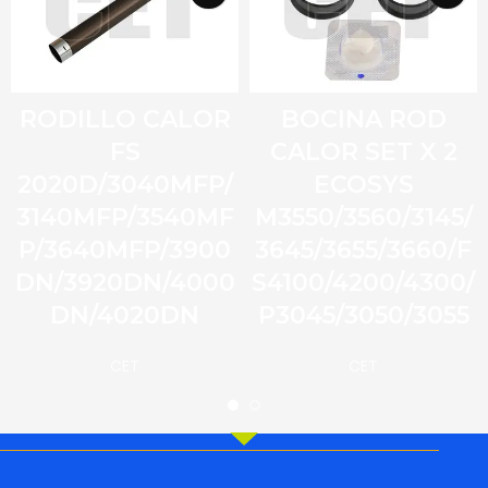
RODILLO CALOR
BOCINA ROD
FS
CALOR SET X 2
2020D/3040MFP/
ECOSYS
3140MFP/3540MF
M3550/3560/3145/
P/3640MFP/3900
3645/3655/3660/F
DN/3920DN/4000
S4100/4200/4300/
DN/4020DN
P3045/3050/3055
CET
CET