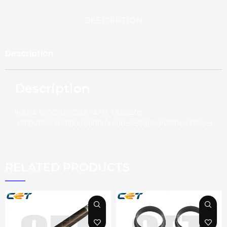
DESCRIPTION
Description
Description
RUEDA RECOGEDORA PAPEL TASKalfa
4500i/5500i/6500i/8000i/4500ci/5500ci/6550ci/7550ci
RELATED PRODUCTS