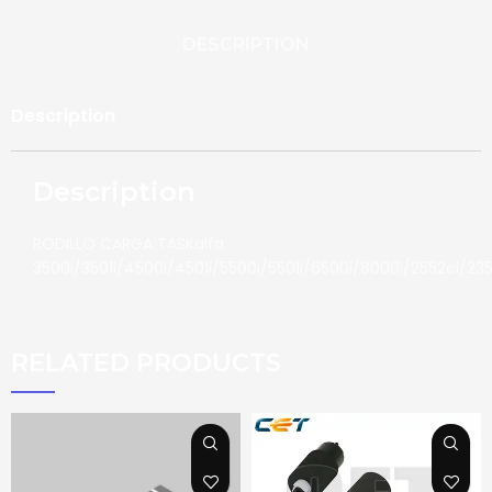
DESCRIPTION
Description
Description
RODILLO CARGA TASKalfa
3500i/3501i/4500i/4501i/5500i/5501i/6500i/8000i/2552ci/23
RELATED PRODUCTS