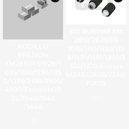
KIT RUEDAS KM
2810/2820/FS
RODILLO
1035/1110/1120/112
PRESION
8/1130/1135/1300/1
KM2810/FS1028/1
350/1370/Ecosys
035/1100/1130/135
M2030/2035/2530/
0/1370/2100/3900/
P2035
4000/EcosysM20
CET
35/3040/3540
/3640
CET