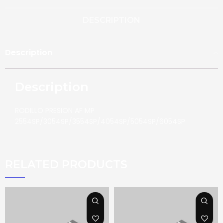
DESCRIPTION
Description
Description
RODILLO PRESION AF MP
2554SP/3054SP/3554SP/4054SP/5054SP/6054SP
RELATED PRODUCTS