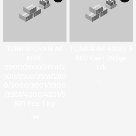
TONER CYAN AF
TONER IM 430F/ P
MPC
502 Cart 392gr
2000/2050/2051/2
17k
500/2550/2551/280
CET
0/3000/3001/3300
/3501/4000/4501/5
501 Fco 1 kg
CET