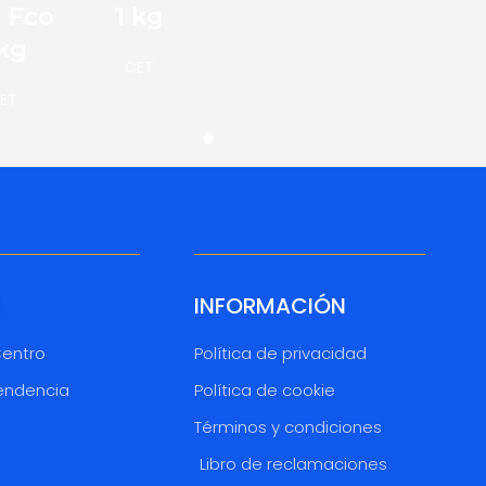
1 Fco
1 kg
 kg
CET
ET
INFORMACIÓN
Centro
Política de privacidad
endencia
Política de cookie
Términos y condiciones
o
Libro de reclamaciones