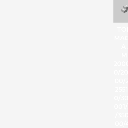
TO
MA
A
M
200
0/20
00/
255
0/3
001
/35
00/