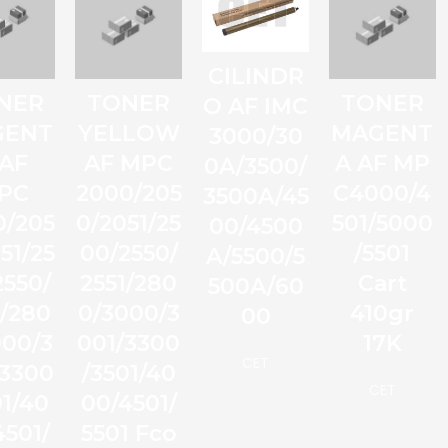
CILINDR
NER
TONER
TONER
O AF IMC
GENT
YELLOW
MAGENT
3000/30
 AF
AF MPC
A AF MP
0A/3500/
PC
2000/205
C4000/4
3500A/45
0/205
0/2051/25
501/5000
00/4500
51/25
00/2550/
/5501
A/5500/5
2550/
2551/280
Cart
500A/60
1/280
0/3000/3
410gr
00
000/3
001/3300
17K
CET
/3300
/3501/40
CET
01/40
00/4501/
4501/
5501 Fco