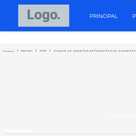
PRINCIPAL
Home
RICOH
CET
TONER AF 2035/2045/3035/3045 3210D/311
DESCRIPT
Description