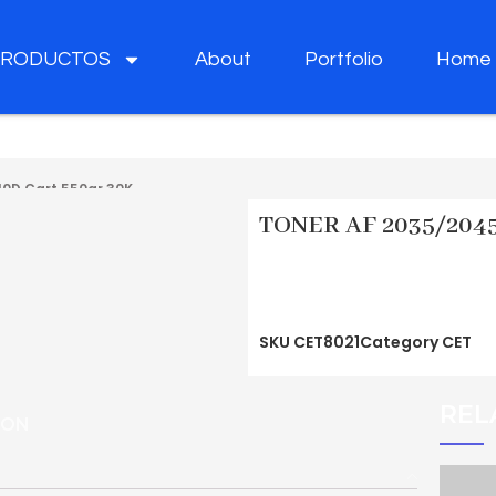
PRODUCTOS
About
Portfolio
Home
0D Cart 550gr 30K
TONER AF 2035/2045
SKU
CET8021
Category
CET
REL
ION