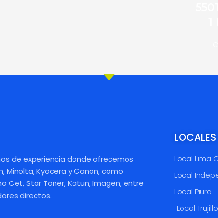
550
1
C
LOCALES
Local Lima 
os de experiencia donde ofrecemos
h, Minolta, Kyocera y Canon, como
Local Indep
 Cet, Star Toner, Katun, Imagen, entre
Local Piura
dores directos.
Local Trujill