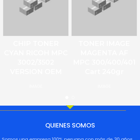
CHIP TONER
TONER IMAGE
CYAN RICOH MPC
MAGENTA AF
3002/3502
MPC 300/400/401
VERSION OEM
Cart 240gr
IMAGE
IMAGE
QUIENES SOMOS
Somos una empresa 100% peruana con más de 30 años