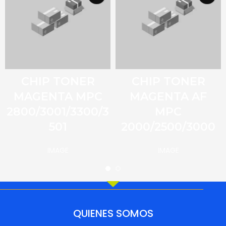
CHIP TONER
CHIP TONER
MAGENTA MPC
MAGENTA AF
2800/3001/3300/3
MPC
501
2000/2500/3000
IMAGE
IMAGE
QUIENES SOMOS