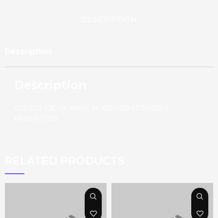
DESCRIPTION
Description
Description
RODILLO CALOR IMAGE AF 1013/1013F/1515/1515F/
MP161/171/201
RELATED PRODUCTS