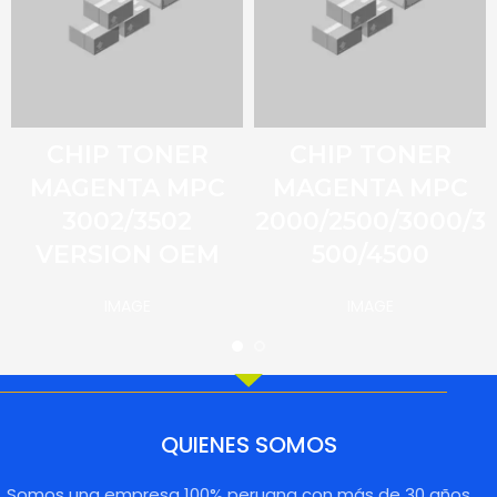
CHIP TONER
CHIP TONER
MAGENTA MPC
MAGENTA MPC
3002/3502
2000/2500/3000/3
VERSION OEM
500/4500
IMAGE
IMAGE
QUIENES SOMOS
Somos una empresa 100% peruana con más de 30 años