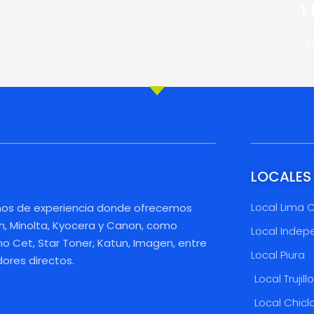
1
C
LOCALES
Local Lima 
os de experiencia donde ofrecemos
h, Minolta, Kyocera y Canon, como
Local Indep
 Cet, Star Toner, Katun, Imagen, entre
Local Piura
dores directos.
Local Trujill
Local Chicl