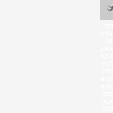
TO
CYA
M
200
0/20
00/
255
0/3
001
/35
00/
550