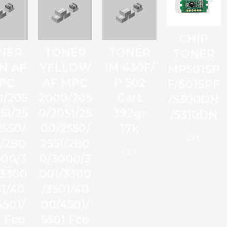
CHIP
NER
TONER
TONER
TONER
N AF
YELLOW
IM 430F/
MP501SP
PC
AF MPC
P 502
F/601SPF
0/205
2000/205
Cart
/5300DN
51/25
0/2051/25
392gr
/5310DN
2550/
00/2550/
17k
CET
1/280
2551/280
CET
000/3
0/3000/3
/3300
001/3300
01/40
/3501/40
4501/
00/4501/
1 Fco
5501 Fco