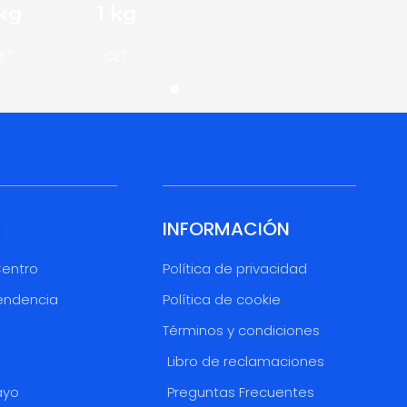
 kg
1 kg
ET
CET
INFORMACIÓN
Centro
Política de privacidad
endencia
Política de cookie
Términos y condiciones
o
Libro de reclamaciones
ayo
Preguntas Frecuentes