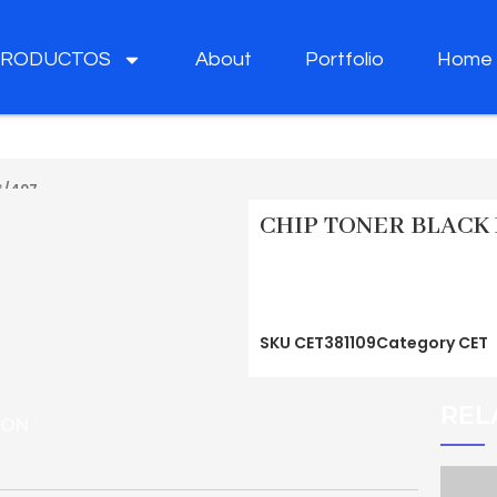
PRODUCTOS
About
Portfolio
Home
6/407
CHIP TONER BLACK 
SKU
CET381109
Category
CET
REL
ION