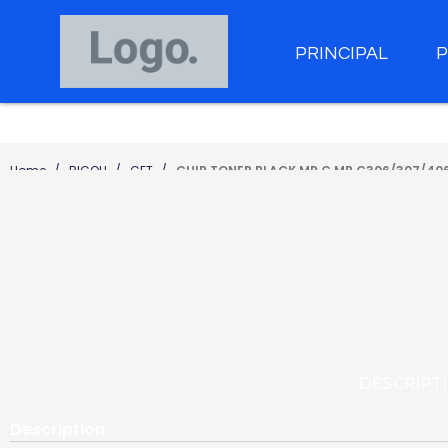
PRINCIPAL
Home
RICOH
CET
CHIP TONER BLACK MP C MP C306/307/40
DESCRIPT
Description