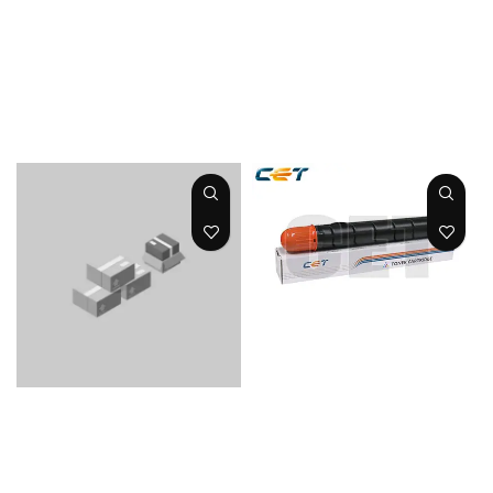
2200/2220/2800/
240 GPR31 Cart
3300/3320 GPR6
484gr 27K
795gr 15K
CET
KTN
TONER
MAGENTA IR
TONER
ADVANCE
MAGENTA IR
C5045/5051/5250/
ADVANCE
5255 GPR 30 Cart