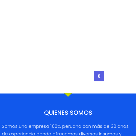
IR ADVANCE
240 GPR31 Cart
C3320/3320L/332
484gr 27K
0i/3325i/3330i/352
CET
0i/3525i/3530i
GPR53 Cart 463gr
19k
CET
←
1
2
3
…
5
6
7
8
9
→
QUIENES SOMOS
Somos una empresa 100% peruana con más de 30 años
de experiencia donde ofrecemos diversos insumos y