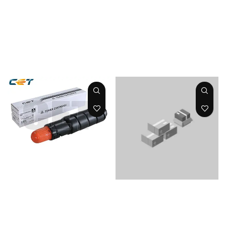
TONER IR
5050/5055/5065/5
2535/2545 GPR 34
075 GPR 24 Cart
Cart 925gr 16K
2200gr 45k
CET
CET
TONER IR
ADVANCE
TONER IR
4025/4035/4045/4
Advance
051/4225/4235/42
6055/6065/6075/6