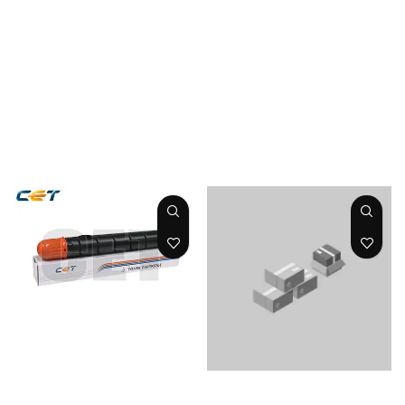
C3320/3320L/332
667gr 38k
0i/3325i/3330i/352
CET
0i/3525i/3530i
GPR53 Cart 463gr
19k
CET
TONER YELLOW
IR ADVANCE C
TONER YELLOW
5030/5035/5235/5