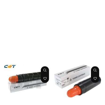
TONER IR
TONER IR 2520/
2230/2270/2830/3
2525/2530 GPR 35
025/3030/3035/30
Cart 700 gr 16K
45/3225/3230/323
CET
5/3245/3530/3570/
4570 GPR 15/16
Cart 1060gr
CET
TONER IR