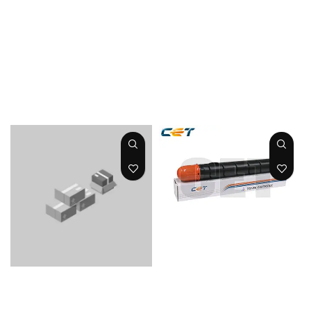
45/4251 GPR
255/6265/6275/80
42/43 Cart 1450gr
85/8095/8105/820
31K
5/8285 GPR 37/38
CET
Cart 2400gr 70K
CET
TONER
MAGENTA IR
TONER KTN PERF
ADVANCE C
IR
5030/5035/5235/5