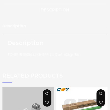
DESCRIPTION
Description
Description
TONER IR 2535/2545 GPR 34 Cart 925gr 16K
RELATED PRODUCTS