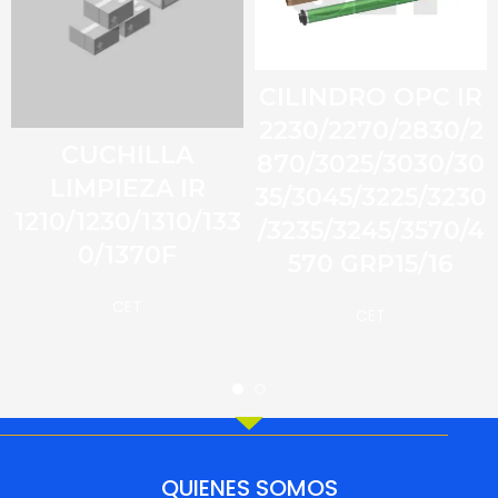
CILINDRO OPC IR
2230/2270/2830/2
CUCHILLA
870/3025/3030/30
LIMPIEZA IR
35/3045/3225/3230
1210/1230/1310/133
/3235/3245/3570/4
0/1370F
570 GRP15/16
CET
CET
QUIENES SOMOS