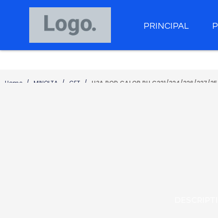
PRINCIPAL
Home
MINOLTA
CET
U?A ROD CALOR BH C221/224/226/227/2
DESCRIPT