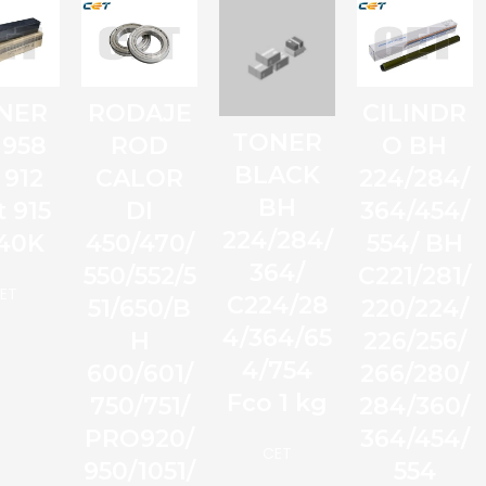
NER
RODAJE
CILINDR
TONER
 958
ROD
O BH
BLACK
 912
CALOR
224/284/
BH
t 915
DI
364/454/
224/284/
 40K
450/470/
554/ BH
364/
550/552/5
C221/281/
ET
C224/28
51/650/B
220/224/
4/364/65
H
226/256/
4/754
600/601/
266/280/
Fco 1 kg
750/751/
284/360/
PRO920/
364/454/
CET
950/1051/
554