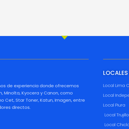
LOCALES
Local Lima 
os de experiencia donde ofrecemos
h, Minolta, Kyocera y Canon, como
Local Indep
 Cet, Star Toner, Katun, Imagen, entre
Local Piura
dores directos.
Local Trujill
Local Chicl