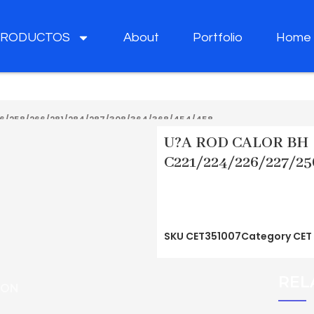
PRODUCTOS
About
Portfolio
Home
56/258/266/281/284/287/308/364/368/454/458
U?A ROD CALOR BH
C221/224/226/227/2
SKU
CET351007
Category
CET
REL
ION