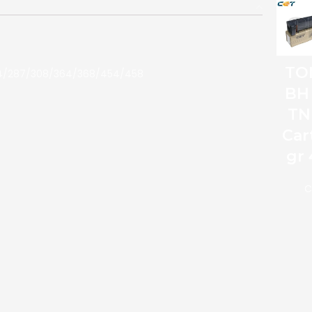
TO
84/287/308/364/368/454/458
BH
TN
Car
gr
C