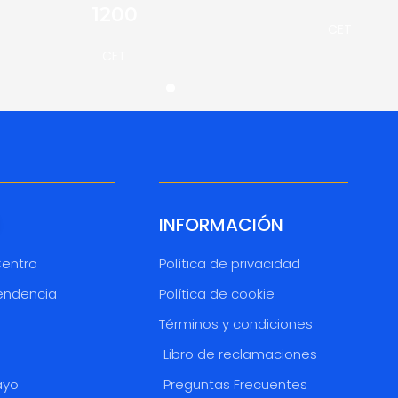
1200
CET
CET
INFORMACIÓN
Centro
Política de privacidad
endencia
Política de cookie
Términos y condiciones
o
Libro de reclamaciones
ayo
Preguntas Frecuentes