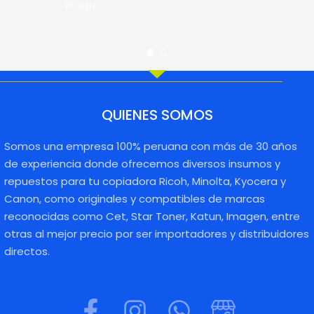
RICOH
QUIENES SOMOS
Somos una empresa 100% peruana con más de 30 años
de experiencia donde ofrecemos diversos insumos y
repuestos para tu copiadora Ricoh, Minolta, Kyocera y
Canon, como originales y compatibles de marcas
reconocidas como Cet, Star Toner, Katun, Imagen, entre
otras al mejor precio por ser importadores y distribuidores
directos.