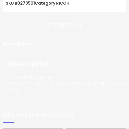
SKU
B0273501
Category
RICOH
DESCRIPTION
Description
Description
TONER SUPPLY UNIT AF
220/270/1022/1027/2022/2027/3025/3030/MP2510/2550/351
Tolva
RELATED PRODUCTS