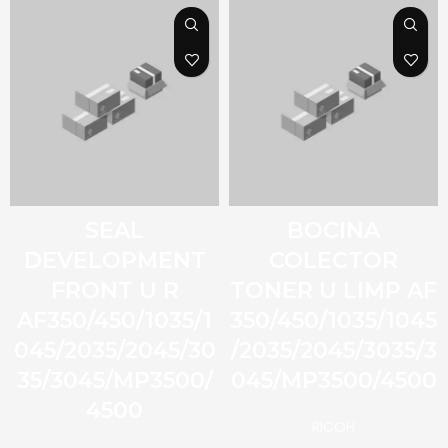
SEAL
BOCINA
DEVELOPMENT
COLECTOR
FRONT U R
TONER U LIMP AF
AF350/450/1035/1
350/450/1035/1045
045/2035/2045/30
/2035/2045/3035/3
35/3045/MP3500/
045/MP3500/4500
4500
RICOH