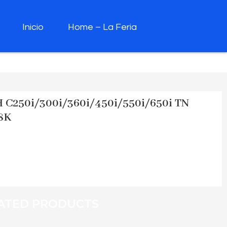
Inicio
Home – La Feria
250i/300i/360i/450i/550i/650i TN
28K
ATED PRODUCTS