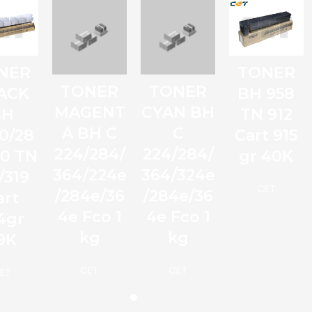
NER
TONER
TONER
TONER
ACK
BH 958
MAGENT
CYAN BH
BH
TN 912
A BH C
C
0/28
Cart 915
224/284/
224/284/
60 TN
gr 40K
364/224e
364/324e
/319
CET
/284e/36
/284e/36
art
4e Fco 1
4e Fco 1
4gr
kg
kg
9K
CET
CET
ET