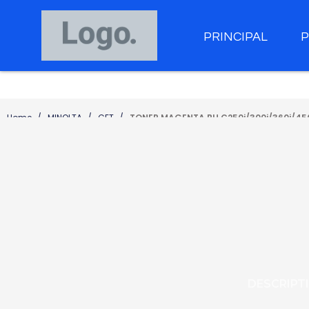
PRINCIPAL
Home
MINOLTA
CET
TONER MAGENTA BH C250i/300i/360i/450i
DESCRIPT