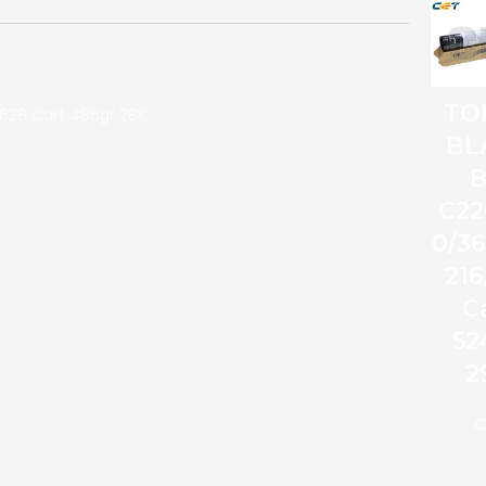
TO
628 Cart 486gr 28K
BL
C22
0/3
216
C
52
2
C