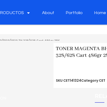
PRODUCTOS
About
Portfolio
Home
/550i/650i TN 328/628 Cart 486gr 28K
TONER MAGENTA BH C
328/628 Cart 486gr 
SKU
CET141324
Category
CET
REL
ION