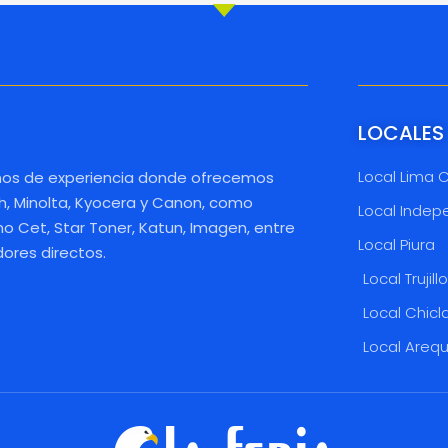
LOCALES
Local Lima 
os de experiencia donde ofrecemos
h, Minolta, Kyocera y Canon, como
Local Indep
 Cet, Star Toner, Katun, Imagen, entre
Local Piura
dores directos.
Local Trujill
Local Chicl
Local Areq