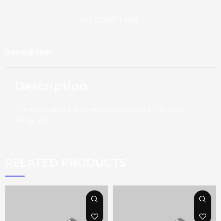
DESCRIPTION
Description
Description
TONER MAGENTA BH C 451/550/650 TN 411/611 Cart
460gr 27k
RELATED PRODUCTS