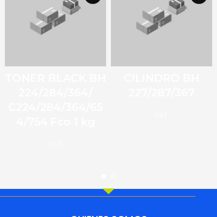
TONER BLACK BH
CILINDRO BH
224/284/364/
227/287/367
C224/284/364/65
CET
4/754 Fco 1 kg
CET