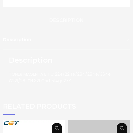
DESCRIPTION
Description
Description
TONER MAGENTA BH C 224/224e/284/284e/364e
C221/281 TN 321 Cart 514gr 27K
RELATED PRODUCTS