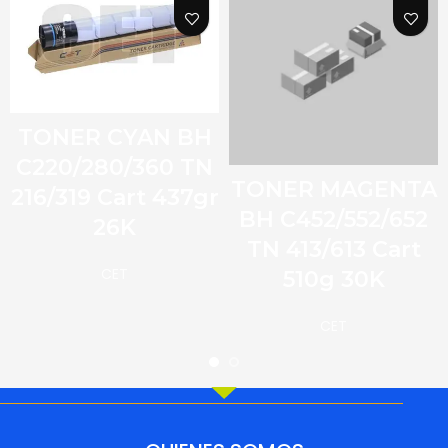
TONER CYAN BH
C220/280/360 TN
TONER MAGENTA
216/319 Cart 437gr
BH C452/552/652
26K
TN 413/613 Cart
CET
510g 30K
CET