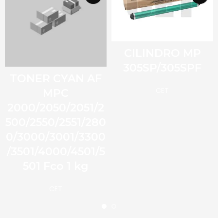
CILINDRO MP
305SP/305SPF
TONER CYAN AF
CET
MPC
2000/2050/2051/2
500/2550/2551/280
0/3000/3001/3300
/3501/4000/4501/5
501 Fco 1 kg
CET