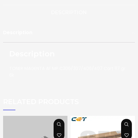
DESCRIPTION
Description
Description
TONER MAGENTA AF MP C306/307/406/407 Cart 117 gr
6k
RELATED PRODUCTS