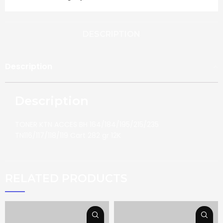
DESCRIPTION
Description
Description
TONER KTN ACCES BH 164/184/195/215/235
TN116/117/118/119 Cart 282 gr 12K
RELATED PRODUCTS