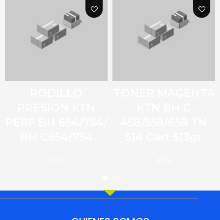
RODILLO
TONER MAGENTA
PRESION KTN
KTN BH C
PERF BH 654/754/
458/558/658 TN
BH C654/754
514 Cart 513gr
KTN
KTN