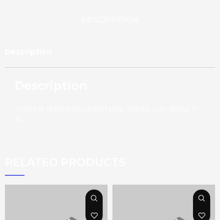
DESCRIPTION
Description
Description
TONER IR 1435/1435i/1435f/1435p GPR 54 Cart 689gr 17
6k
RELATED PRODUCTS