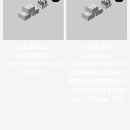
CUCHILLA
TONER IR
LIMPIEZA IR
Advance
1210/1230/1310/133
6055/6065/6075/6
0/1370F
255/6265/6275/80
85/8095/8105/820
CET
5/8285 GPR 37/38
Cart 2400gr 70K
CET