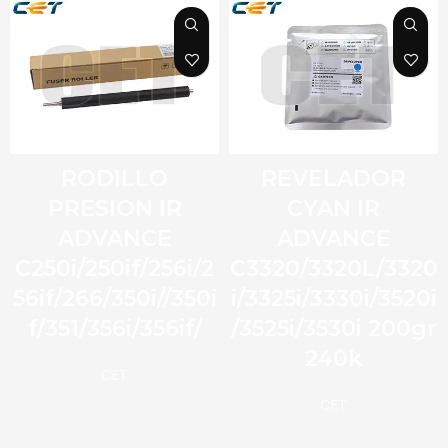
RODILLO
REVELADOR
PRESION IR
CYAN IR
ADVANCE
ADVANCE
C250i/250if/256i/2
C3320/3320L/3320
56if/266/350i//350i
i/3325i/3330i/3520i
f/351/356i/356if/
/3525i/3530i 200gr
240k
CET
CET