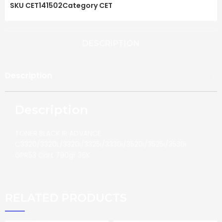
SKU
CET141502
Category
CET
DESCRIPTION
Description
Description
TONER BLACK IR ADVANCE
C3320/3320L/3320i/3325i/3330i/3520i/3525i/3530i
GPR53 Cart 790gr 36K
RELATED PRODUCTS