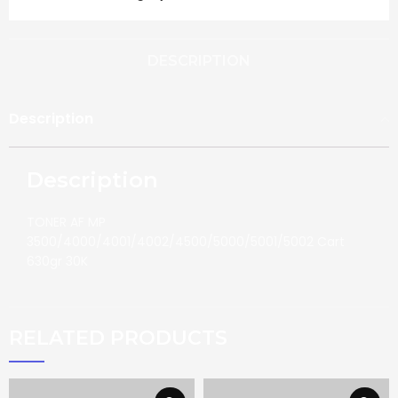
DESCRIPTION
Description
Description
TONER AF MP
3500/4000/4001/4002/4500/5000/5001/5002 Cart
630gr 30K
RELATED PRODUCTS