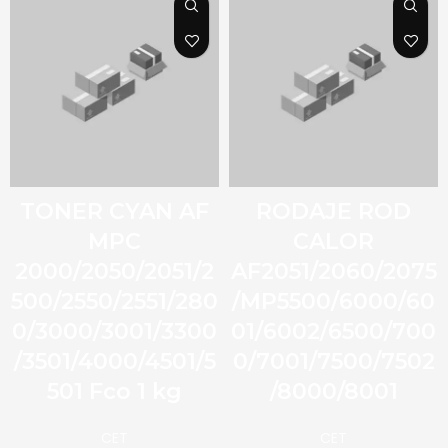
TONER CYAN AF
RODAJE ROD
MPC
CALOR
2000/2050/2051/2
AF2051/2060/2075
500/2550/2551/280
/MP5500/6000/60
0/3000/3001/3300
01/6002/6500/700
/3501/4000/4501/5
0/7001/7500/7502
501 Fco 1 kg
/8000/8001
CET
CET