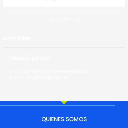
DESCRIPTION
Description
Description
SET X 2 SOPORTE ROD TRANSFERENCIA BH
162/163/210/211/DI 1611/1811/2011
QUIENES SOMOS