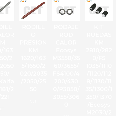
DILL
RODILL
RODAJE
KIT
ALOR
O
ROD
RUEDAS
KM
PRESION
CALOR
KM
0/163
KM
Ecosys
2810/282
650/2
1620/163
M3550/35
0/FS
/2050
5/1650/2
60/3655/
1035/1110
550/
020/2035
FS4100/4
/1120/112
Kalfa
/2050/25
200/430
8/1130/11
181/2
50
0/P3050/
35/1300/1
/221
3055/306
350/1370
CET
0
/Ecosys
ET
M2030/2