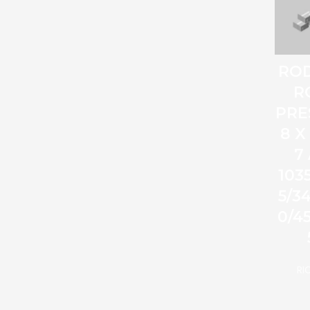
RO
R
PRE
8 X
7
103
5/3
0/4
RI