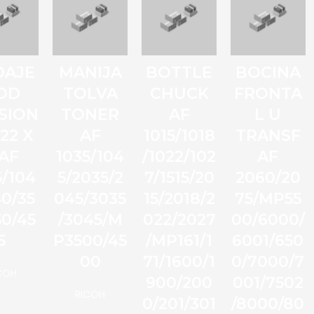
DAJE
MANIJA
BOTTLE
BOCINA
OD
TOLVA
CHUCK
FRONTA
SION
TONER
AF
L U
 22 X
AF
1015/1018
TRANSF
 AF
1035/104
/1022/102
AF
5/104
5/2035/2
7/1515/20
2060/20
40/35
045/3035
15/2018/2
75/MP55
50/45
/3045/M
022/2027
00/6000/
5
P3500/45
/MP161/1
6001/650
00
71/1600/1
0/7000/7
COH
900/200
001/7502
RICOH
0/201/301
/8000/80