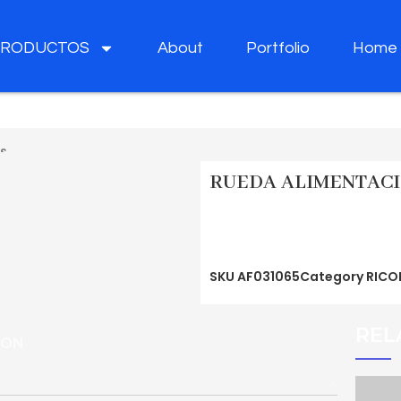
PRODUCTOS
About
Portfolio
Home
SS
RUEDA ALIMENTACIO
SKU
AF031065
Category
RICO
REL
ION