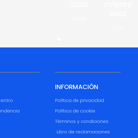
/2550
01/9001/
9002
RICOH
RICOH
INFORMACIÓN
Centro
Política de privacidad
endencia
Política de cookie
Términos y condiciones
o
Libro de reclamaciones