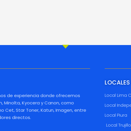
LOCALES
Local Lima 
os de experiencia donde ofrecemos
h, Minolta, Kyocera y Canon, como
Local Indep
 Cet, Star Toner, Katun, Imagen, entre
Local Piura
dores directos.
Local Trujill