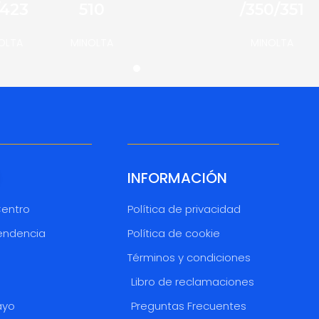
/423
510
/350/351
OLTA
MINOLTA
MINOLTA
INFORMACIÓN
Centro
Política de privacidad
endencia
Política de cookie
Términos y condiciones
o
Libro de reclamaciones
ayo
Preguntas Frecuentes