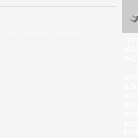
 200/222/250/282/350/362 DI 2010/2510
PI
28/
MO
201
0/3
510
00/
23/
82/
50/