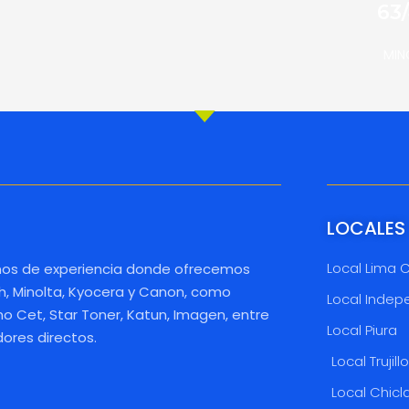
63
MIN
LOCALES
Local Lima 
os de experiencia donde ofrecemos
h, Minolta, Kyocera y Canon, como
Local Indep
 Cet, Star Toner, Katun, Imagen, entre
Local Piura
dores directos.
Local Trujill
Local Chicl