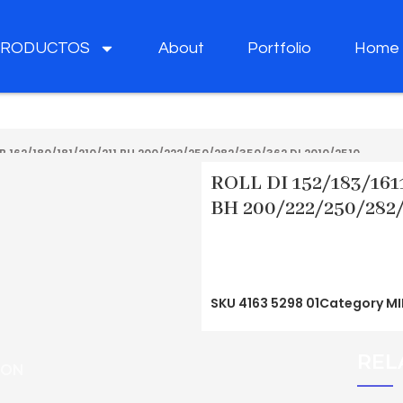
PRODUCTOS
About
Portfolio
Home
UB 162/180/181/210/211 BH 200/222/250/282/350/362 DI 2010/2510
ROLL DI 152/183/161
BH 200/222/250/282/
SKU
4163 5298 01
Category
MI
REL
ION