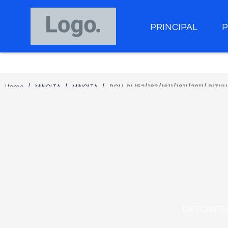
PRINCIPAL
Home
MINOLTA
MINOLTA
ROLL DI 152/183/1611/1811/2011/ BIZH
DESCRIPT