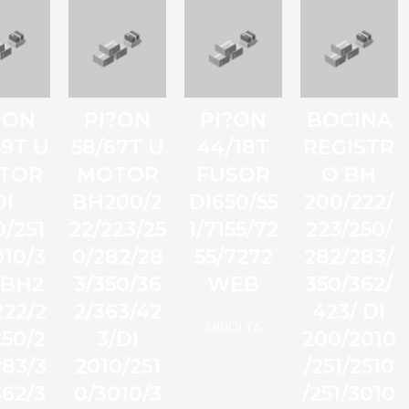
?ON
PI?ON
PI?ON
BOCINA
49T U
58/67T U
44/18T
REGISTR
TOR
MOTOR
FUSOR
O BH
DI
BH200/2
DI650/55
200/222/
0/251
22/223/25
1/7155/72
223/250/
010/3
0/282/28
55/7272
282/283/
/BH2
3/350/36
WEB
350/362/
222/2
2/363/42
423/ DI
MINOLTA
250/2
3/DI
200/2010
283/3
2010/251
/251/2510
362/3
0/3010/3
/251/3010