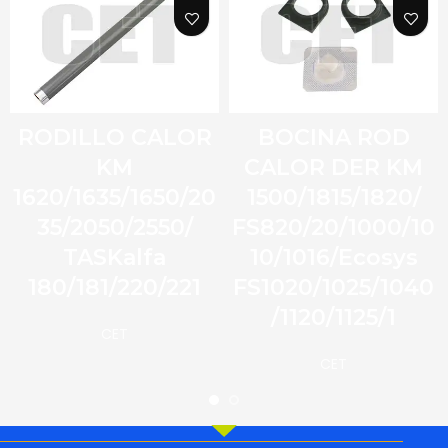
RODILLO CALOR
BOCINA ROD
KM
CALOR DER KM
1620/1635/1650/20
1500/1815/1820/
35/2050/2550/
FS820/20/1000/10
TASKalfa
10/1016/Ecosys
180/181/220/221
FS1020/1025/1040
/1120/1125/1
CET
CET