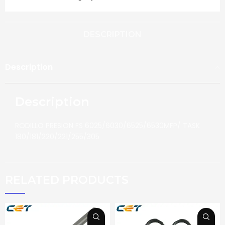
DESCRIPTION
Description
Description
RODILLO PRESION FS 6025/6030/6525/6530MFP/ TASK
180/181/220/221/255/305
RELATED PRODUCTS