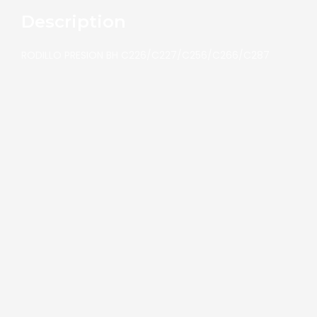
Description
RODILLO PRESION BH C226/C227/C256/C266/C287