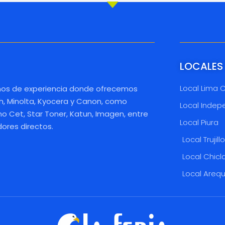
LOCALES
Local Lima 
os de experiencia donde ofrecemos
h, Minolta, Kyocera y Canon, como
Local Indep
 Cet, Star Toner, Katun, Imagen, entre
Local Piura
dores directos.
Local Trujill
Local Chicl
Local Areq