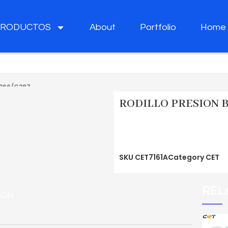
PRODUCTOS
About
Portfolio
Home
C266/C287
RODILLO PRESION B
SKU
CET7161A
Category
CET
REL
ION