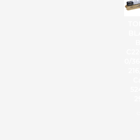
TO
BL
C22
0/3
216
C
52
2
C