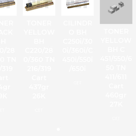
NER
TONER
CILINDR
TONER
ACK
YELLOW
O BH
YELLOW
BH
BH
C250i/30
BH C
0/28
C220/28
0i/360i/C
451/550/6
60 TN
0/360 TN
450i/550i
50 TN
/319
216/319
/650i
411/611
art
Cart
CET
Cart
4gr
437gr
460gr
9K
26K
27K
ET
CET
CET