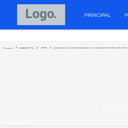
PRINCIPAL
Home
MINOLTA
CET
RODILLO PRESION BH C226/C227/C256/
DESCRIPT
Description