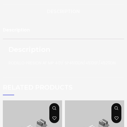
DESCRIPTION
Description
Description
RODILLO PRESION AF MP 401/ SP4510DN/4510SF/4520DN
RELATED PRODUCTS