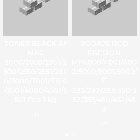
TONER BLACK AF
RODAJE ROD
MPC
PRESION
2000/2050/2051/2
MP4000/4001/400
500/2550/2551/280
2/5000/5001/5002/
0/3000/3001/3300
E
/3501/4000/4501/5
232/282/283/350/3
501 Fco 1 kg
52/353/450/452/45
3
CET
CET