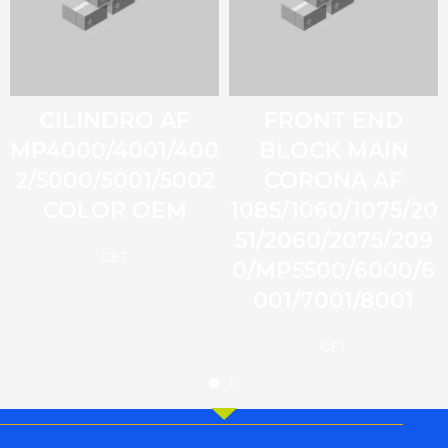
CILINDRO AF
FRONT END
MP4000/4001/400
BLOCK MAIN
2/5000/5001/5002
CORONA AF
COLOR OEM
1085/1060/1075/20
51/2060/2075/209
CET
0/MP5500/6000/6
001/7001/8001
CET