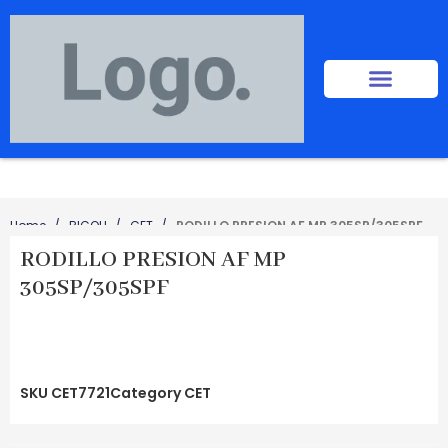
Home
RICOH
CET
RODILLO PRESION AF MP 305SP/305SPF
RODILLO PRESION AF MP
305SP/305SPF
SKU
CET7721
Category
CET