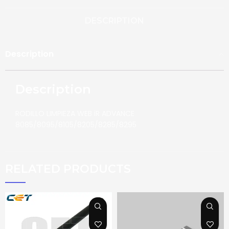
DESCRIPTION
Description
Description
RODILLO LIMPIEZA WEB iR ADVANCE
8085/8095/8105/8205/8285/8295
RELATED PRODUCTS