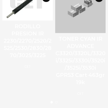
RODILLO
PRESION IR
TONER CYAN IR
2230/2270/2520/2
ADVANCE
525/2530/2830/28
C3320/3320L/3320
70/3025/3225
i/3325i/3330i/3520i
CET
/3525i/3530i
GPR53 Cart 463gr
19k
CET