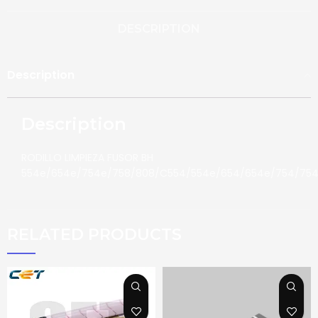
DESCRIPTION
Description
Description
RODILLO LIMPIEZA FUSOR BH
554e/654e/754e/758/808/C554/554e/654/654e/754/754
RELATED PRODUCTS