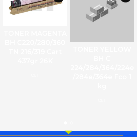
TONER MAGENTA
BH C220/280/360
TONER YELLOW
TN 216/319 Cart
BH C
437gr 26K
224/284/364/224e
CET
/284e/364e Fco 1
kg
CET