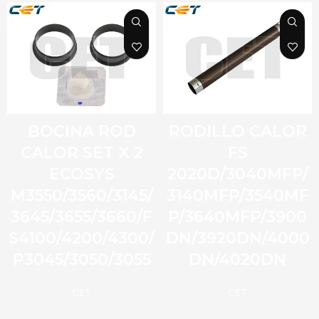
BOCINA ROD
RODILLO CALOR
CALOR SET X 2
FS
ECOSYS
2020D/3040MFP/
M3550/3560/3145/
3140MFP/3540MF
3645/3655/3660/F
P/3640MFP/3900
S4100/4200/4300/
DN/3920DN/4000
P3045/3050/3055
DN/4020DN
CET
CET