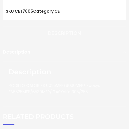
SKU
CET7805
Category
CET
DESCRIPTION
Description
Description
RODILLO CALOR FS 6025MFP/6030MFP/ Ecosys
FS6525MFP/6530MFP/ TASKalfa 305/255
RELATED PRODUCTS