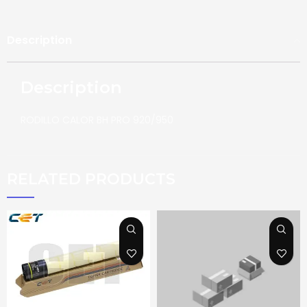
Description
Description
RODILLO CALOR BH PRO 920/950
RELATED PRODUCTS