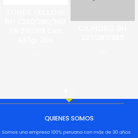
TONER YELLOW
BH C220/280/360
CILINDRO BH
TN 216/319 Cart
227/287/367
437gr 26K
CET
CET
QUIENES SOMOS
Somos una empresa 100% peruana con más de 30 años