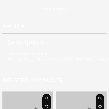
DESCRIPTION
Description
Description
RODILLO CALOR AF MP 401/
SP4510DN/4510SF/4520DN/IM350/350F/430F/430Fb/P501/50
RELATED PRODUCTS