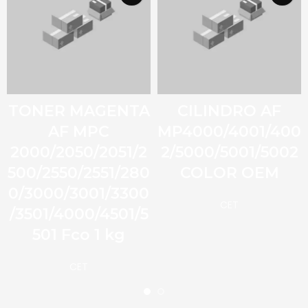
TONER MAGENTA
CILINDRO AF
AF MPC
MP4000/4001/400
2000/2050/2051/2
2/5000/5001/5002
500/2550/2551/280
COLOR OEM
0/3000/3001/3300
CET
/3501/4000/4501/5
501 Fco 1 kg
CET