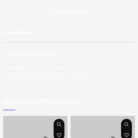
DESCRIPTION
Description
Description
REVERSE GATE PLATE AF MPC
2030/C2050/C2051/C2530/C2550/2551
RELATED PRODUCTS