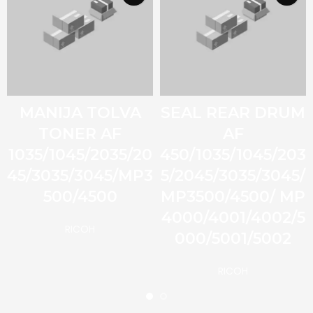
MANIJA TOLVA
SEAL REAR DRUM
TONER AF
AF
1035/1045/2035/20
450/1035/1045/203
45/3035/3045/MP3
5/2045/3035/3045/
500/4500
MP3500/4500/ MP
4000/4001/4002/5
RICOH
000/5001/5002
RICOH