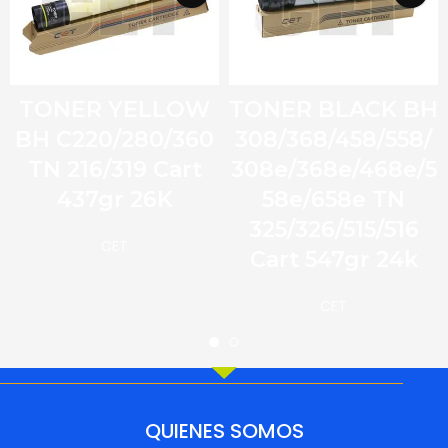
TONER YELLOW
TONER BLACK BH
BH C220/280/360
308/368/458/558/
TN 216/319 Cart
308e/368e/468e/5
437gr 26K
58e/658e TN
325/326/515/516
CET
Cart 547gr 24k
CET
QUIENES SOMOS