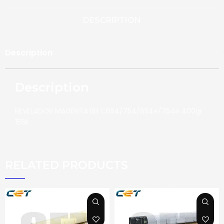
DESCRIPTION
Description
Description
REVELADOR MAGENTA BH C654/754/654e/754e 400gr
155K
RELATED PRODUCTS