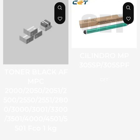
CILINDRO MP
305SP/305SPF
TONER BLACK AF
CET
MPC
2000/2050/2051/2
500/2550/2551/280
0/3000/3001/3300
/3501/4000/4501/5
501 Fco 1 kg