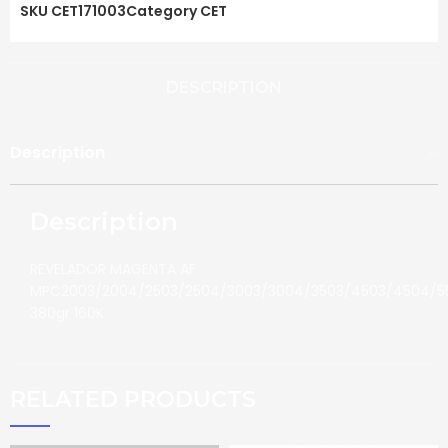
SKU
CET171003
Category
CET
DESCRIPTION
Description
Description
REVELADOR MAGENTA AF
MPC2003/2004/2503/2504/3003/3004/3503/4503/4504/5
380gr 160K
RELATED PRODUCTS