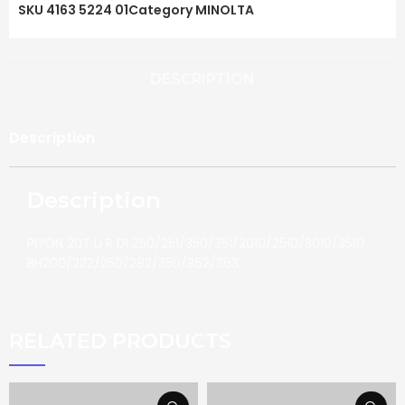
SKU
4163 5224 01
Category
MINOLTA
DESCRIPTION
Description
Description
PI?ON 20T U R DI 250/251/350/351/2010/2510/3010/3510
BH200/222/250/282/350/362/363
RELATED PRODUCTS