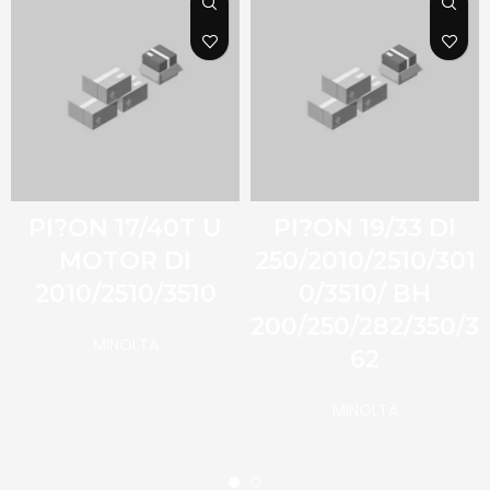
PI?ON 17/40T U
PI?ON 19/33 DI
MOTOR DI
250/2010/2510/301
2010/2510/3510
0/3510/ BH
200/250/282/350/3
MINOLTA
62
MINOLTA