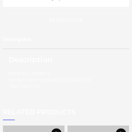
DESCRIPTION
Description
Description
PI?ON 20 U TONER DI
551/650/5510/7210/BH600/601/750/751/K
7155/7165/7272
RELATED PRODUCTS