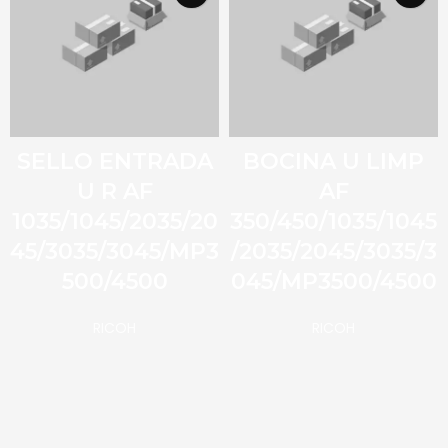
SELLO ENTRADA
BOCINA U LIMP
U R AF
AF
1035/1045/2035/20
350/450/1035/1045
45/3035/3045/MP3
/2035/2045/3035/3
500/4500
045/MP3500/4500
RICOH
RICOH