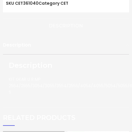
SKU
CET361040
Category
CET
DESCRIPTION
Description
Description
KIT GEAR U R MP
2554/2555/3054/3055/3554/3555/4054/4055/5054/5055/
5
RELATED PRODUCTS