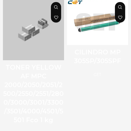
CILINDRO MP
305SP/305SPF
TONER YELLOW
CET
AF MPC
2000/2050/2051/2
500/2550/2551/280
0/3000/3001/3300
/3501/4000/4501/5
501 Fco 1 kg